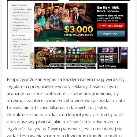
Propozycji Vulkan Vegas za każdym razem mają wyrazisty
regulamin i przyjacielskie wzory reklamy. Casino często
aranżuje na rzecz społeczności różne udogodnienia, by
utrzymać zainteresowanie użytkowników i jak widać działa
to owocnie od czasu kilkunastu ładnych lat. Jeśli w
charakterze fan napotkasz na kłopoty wraz z ofertą bądź
posiadasz wątpliwość jakie możliwości do odwiedzenia
legalności kasyna w Twym państwie, jest to nie wahaj się
zadać testowania z pomocą dowolnego kanału kontaktu