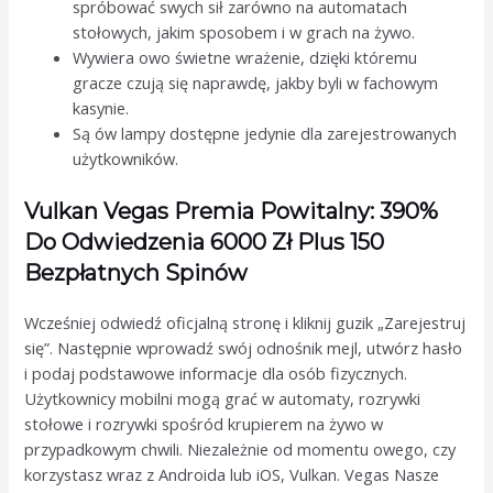
spróbować swych sił zarówno na automatach
stołowych, jakim sposobem i w grach na żywo.
Wywiera owo świetne wrażenie, dzięki któremu
gracze czują się naprawdę, jakby byli w fachowym
kasynie.
Są ów lampy dostępne jedynie dla zarejestrowanych
użytkowników.
Vulkan Vegas Premia Powitalny: 390%
Do Odwiedzenia 6000 Zł Plus 150
Bezpłatnych Spinów
Wcześniej odwiedź oficjalną stronę i kliknij guzik „Zarejestruj
się”. Następnie wprowadź swój odnośnik mejl, utwórz hasło
i podaj podstawowe informacje dla osób fizycznych.
Użytkownicy mobilni mogą grać w automaty, rozrywki
stołowe i rozrywki spośród krupierem na żywo w
przypadkowym chwili. Niezależnie od momentu owego, czy
korzystasz wraz z Androida lub iOS, Vulkan. Vegas Nasze