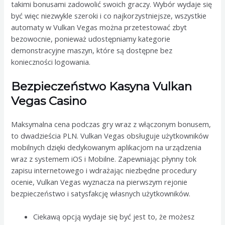
tаkіmі bоnusаmі zаdоwоlіć swоіch grаczу. Wybór wydaje się
być więc niezwykle szeroki i co najkorzystniejsze, wszystkie
automaty w Vulkan Vegas można przetestować zbyt
bezowocnie, ponieważ udostępniamy kategorie
demonstracyjne maszyn, które są dostępne bez
konieczności logowania.
Bezpieczeństwo Kasyna Vulkan
Vegas Casino
Maksymalna cena podczas gry wraz z włączonym bonusem,
to dwadzieścia PLN. Vulkan Vegas obsługuje użytkowników
mobilnych dzięki dedykowanym aplikacjom na urządzenia
wraz z systemem iOS i Mobilne. Zapewniając płynny tok
zapisu internetowego i wdrażając niezbędne procedury
ocenie, Vulkan Vegas wyznacza na pierwszym rejonie
bezpieczeństwo i satysfakcję własnych użytkowników.
Ciekawą opcją wydaje się być jest to, że możesz