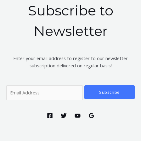
Subscribe to
Newsletter
Enter your email address to register to our newsletter
subscription delivered on regular basis!
Subscribe