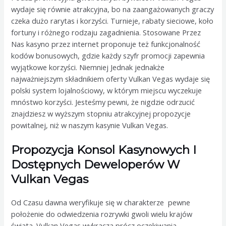
wydaje się równie atrakcyjna, bo na zaangażowanych graczy
czeka dużo rarytas i korzyści. Turnieje, rabaty sieciowe, koło
fortuny i różnego rodzaju zagadnienia. Stosowane Przez
Nas kasyno przez internet proponuje też funkcjonalność
kodów bonusowych, gdzie każdy szyfr promocji zapewnia
wyjątkowe korzyści. Niemniej Jednak jednakże
najważniejszym składnikiem oferty Vulkan Vegas wydaje się
polski system lojalnościowy, w którym miejscu wyczekuje
mnóstwo korzyści. Jesteśmy pewni, że nigdzie odrzucić
znajdziesz w wyższym stopniu atrakcyjnej propozycje
powitalnej, niż w naszym kasynie Vulkan Vegas.
Propozycja Konsol Kasynowych I
Dostępnych Deweloperów W
Vulkan Vegas
Od Czasu dawna weryfikuje się w charakterze pewne
położenie do odwiedzenia rozrywki gwoli wielu krajów
świata. Vulkan Vegas wykracza prócz oczekiwania