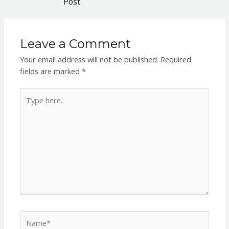
Post
Leave a Comment
Your email address will not be published.
Required
fields are marked
*
Type
here..
Name*