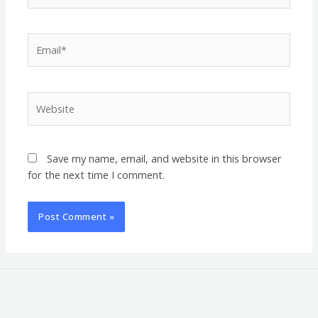
Email*
Website
Save my name, email, and website in this browser
for the next time I comment.