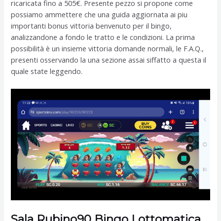
ricaricata fino a 505€. Presente pezzo si propone come
possiamo ammettere che una guida aggiornata ai piu
importanti bonus vittoria benvenuto per il bingo,
analizzandone a fondo le tratto e le condizioni. La prima
possibilità è un insieme vittoria domande normali, le F.A.Q.,
presenti osservando la una sezione assai siffatto a questa il
quale state leggendo.
Sala Rubino90 Bingo Lottomatica