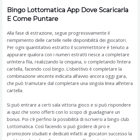
Bingo Lottomatica App Dove Scaricarla
E Come Puntare
Alla fase di estrazione, segue progressivamente il
riempimento delle cartelle nelle disponibilità dei giocatori.
Per ogni quantitativo estratto il scommettitore è tenuto a
appurare qualora con i numeri estratti riesce a completare
un’intera fila, realizzando la cinquina, o completando l’intera
cartella, facendo così bingo. L’obiettivo è completare la
combinazione vincente indicata all’avvio ancora oggi gara,
che può tramutare dal completare una singola linea all’intera
cartella.
Si può entrare a certi sala vittoria gioco e si può rispondere
ai quiz che sono offerti con lo scopo di guadagnare un
bonus. Poi c’è perfino la possibilità di iscriversi a bingo club
Lottomatica. Così facendo si può godere di pro e
promozioni studiati e dedicati infatti ai giocatori successo la