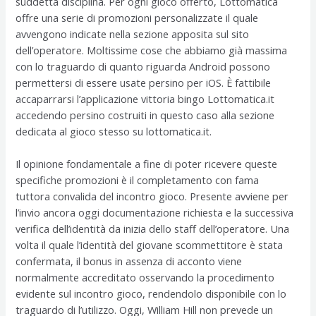
suddetta disciplina. Per ogni gioco offerto, Lottomatica
offre una serie di promozioni personalizzate il quale
avvengono indicate nella sezione apposita sul sito
dell’operatore. Moltissime cose che abbiamo già massima
con lo traguardo di quanto riguarda Android possono
permettersi di essere usate persino per iOS. È fattibile
accaparrarsi l’applicazione vittoria bingo Lottomatica.it
accedendo persino costruiti in questo caso alla sezione
dedicata al gioco stesso su lottomatica.it.
Il opinione fondamentale a fine di poter ricevere queste
specifiche promozioni è il completamento con fama
tuttora convalida del incontro gioco. Presente avviene per
l’invio ancora oggi documentazione richiesta e la successiva
verifica dell’identità da inizia dello staff dell’operatore. Una
volta il quale l’identità del giovane scommettitore è stata
confermata, il bonus in assenza di acconto viene
normalmente accreditato osservando la procedimento
evidente sul incontro gioco, rendendolo disponibile con lo
traguardo di l’utilizzo. Oggi, William Hill non prevede un