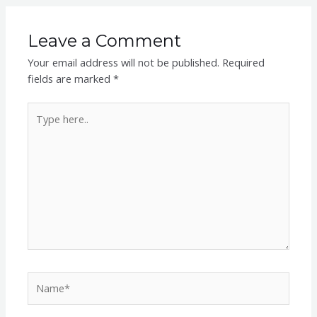
Leave a Comment
Your email address will not be published.
Required
fields are marked
*
Type
here..
Name*