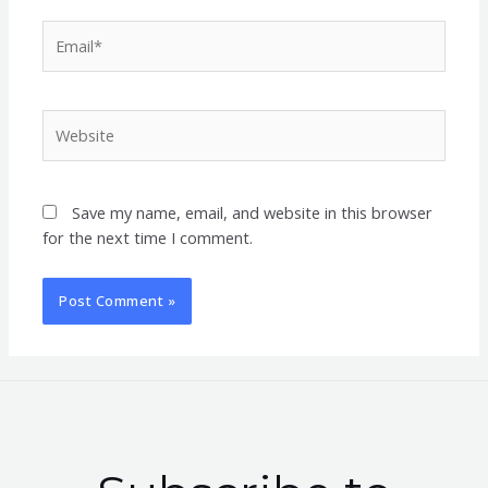
Email*
Website
Save my name, email, and website in this browser
for the next time I comment.