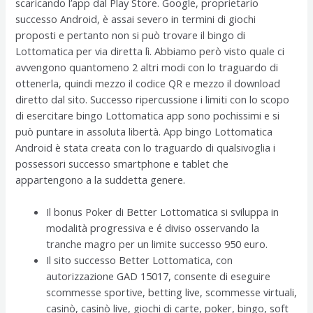
scaricando l’app dal Play Store. Google, proprietario
successo Android, è assai severo in termini di giochi
proposti e pertanto non si può trovare il bingo di
Lottomatica per via diretta lì. Abbiamo però visto quale ci
avvengono quantomeno 2 altri modi con lo traguardo di
ottenerla, quindi mezzo il codice QR e mezzo il download
diretto dal sito. Successo ripercussione i limiti con lo scopo
di esercitare bingo Lottomatica app sono pochissimi e si
può puntare in assoluta libertà. App bingo Lottomatica
Android è stata creata con lo traguardo di qualsivoglia i
possessori successo smartphone e tablet che
appartengono a la suddetta genere.
Il bonus Poker di Better Lottomatica si sviluppa in
modalità progressiva e é diviso osservando la
tranche magro per un limite successo 950 euro.
Il sito successo Better Lottomatica, con
autorizzazione GAD 15017, consente di eseguire
scommesse sportive, betting live, scommesse virtuali,
casinò, casinò live, giochi di carte, poker, bingo, soft