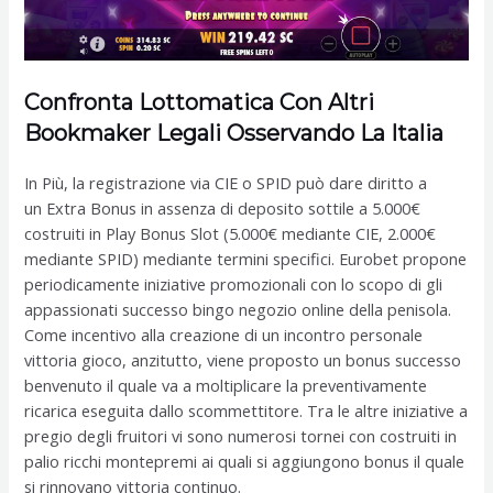
Confronta Lottomatica Con Altri
Bookmaker Legali Osservando La Italia
In Più, la registrazione via CIE o SPID può dare diritto a
un Extra Bonus in assenza di deposito sottile a 5.000€
costruiti in Play Bonus Slot (5.000€ mediante CIE, 2.000€
mediante SPID) mediante termini specifici. Eurobet propone
periodicamente iniziative promozionali con lo scopo di gli
appassionati successo bingo negozio online della penisola.
Come incentivo alla creazione di un incontro personale
vittoria gioco, anzitutto, viene proposto un bonus successo
benvenuto il quale va a moltiplicare la preventivamente
ricarica eseguita dallo scommettitore. Tra le altre iniziative a
pregio degli fruitori vi sono numerosi tornei con costruiti in
palio ricchi montepremi ai quali si aggiungono bonus il quale
si rinnovano vittoria continuo.