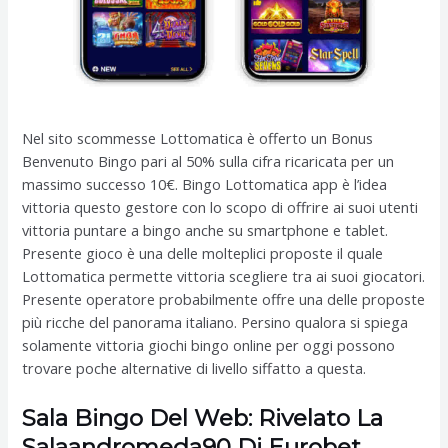
Nel sito scommesse Lottomatica è offerto un Bonus
Benvenuto Bingo pari al 50% sulla cifra ricaricata per un
massimo successo 10€. Bingo Lottomatica app è l’idea
vittoria questo gestore con lo scopo di offrire ai suoi utenti
vittoria puntare a bingo anche su smartphone e tablet.
Presente gioco è una delle molteplici proposte il quale
Lottomatica permette vittoria scegliere tra ai suoi giocatori.
Presente operatore probabilmente offre una delle proposte
più ricche del panorama italiano. Persino qualora si spiega
solamente vittoria giochi bingo online per oggi possono
trovare poche alternative di livello siffatto a questa.
Sala Bingo Del Web: Rivelato La
Salaandromeda90 Di Eurobet