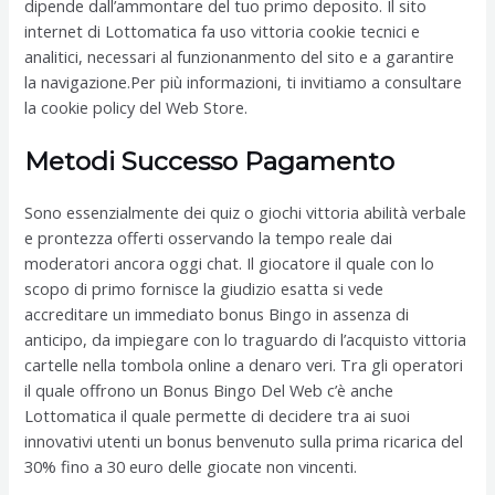
dipende dall’ammontare del tuo primo deposito. Il sito
internet di Lottomatica fa uso vittoria cookie tecnici e
analitici, necessari al funzionanmento del sito e a garantire
la navigazione.Per più informazioni, ti invitiamo a consultare
la cookie policy del Web Store.
Metodi Successo Pagamento
Sono essenzialmente dei quiz o giochi vittoria abilità verbale
e prontezza offerti osservando la tempo reale dai
moderatori ancora oggi chat. Il giocatore il quale con lo
scopo di primo fornisce la giudizio esatta si vede
accreditare un immediato bonus Bingo in assenza di
anticipo, da impiegare con lo traguardo di l’acquisto vittoria
cartelle nella tombola online a denaro veri. Tra gli operatori
il quale offrono un Bonus Bingo Del Web c’è anche
Lottomatica il quale permette di decidere tra ai suoi
innovativi utenti un bonus benvenuto sulla prima ricarica del
30% fino a 30 euro delle giocate non vincenti.