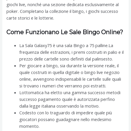
giochi live, nonché una sezione dedicata esclusivamente al
poker. Completano la collezione il bingo, i giochi successo
carte storici e le lotterie.
Come Funzionano Le Sale Bingo Online?
La Sala Galaxy75 è una sala Bingo a 75 palline.La
frequenza delle estrazioni, i premi costruiti in palio e il
prezzo delle cartelle sono definiti dal palinsesto.
Per giocare a bingo, sia durante la versione reale, il
quale costruiti in quella digitale o bingo live negozio
online, avvengono indispensabili le cartelle sulle quali
si trovano i numeri che verranno poi estratti.
Lottomatica ha eletto una gamma successo metodi
successo pagamento quale è autorizzata perfino
dalla legge italiana osservando la motivo.
Codesto con lo traguardo di impedire quale più
giocatori possano guadagnare nello medesimo
momento.