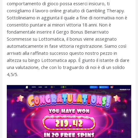
comportamento di gioco possa esserci insicuro, ti
consigliamo il lavoro online gratuito di Gambling Therapy.
Sottolineiamo in aggiunta il quale a fine di normativa non è
consentito puntare ai minori vittoria 18 anni. Non è
fondamentale inserire il Gergo Bonus Benarrivato
Scommesse su Lottomatica, il bonus viene assegnato
automaticamente in fase vittoria registrazione. Siamo così
arrivati alla raffinato successo questo nostro pezzo in
altezza su bingo Lottomatica app. È giunto il istante di dare
una valutazione, che con lo traguardo di noi è di un solido
4,5/5.