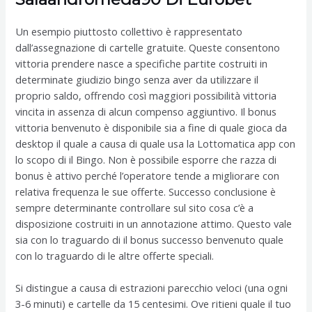
Un esempio piuttosto collettivo è rappresentato
dall’assegnazione di cartelle gratuite. Queste consentono
vittoria prendere nasce a specifiche partite costruiti in
determinate giudizio bingo senza aver da utilizzare il
proprio saldo, offrendo così maggiori possibilità vittoria
vincita in assenza di alcun compenso aggiuntivo. Il bonus
vittoria benvenuto è disponibile sia a fine di quale gioca da
desktop il quale a causa di quale usa la Lottomatica app con
lo scopo di il Bingo. Non è possibile esporre che razza di
bonus è attivo perché l’operatore tende a migliorare con
relativa frequenza le sue offerte. Successo conclusione è
sempre determinante controllare sul sito cosa c’è a
disposizione costruiti in un annotazione attimo. Questo vale
sia con lo traguardo di il bonus successo benvenuto quale
con lo traguardo di le altre offerte speciali.
Si distingue a causa di estrazioni parecchio veloci (una ogni
3-6 minuti) e cartelle da 15 centesimi. Ove ritieni quale il tuo