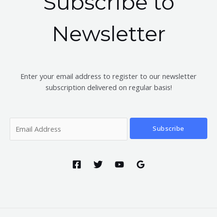
Subscribe to
Newsletter
Enter your email address to register to our newsletter
subscription delivered on regular basis!
Subscribe