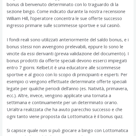
bonus di benvenuto determinato con lo traguardo di la
sezione bingo. Come indicato durante la nostra recensione
William Hill, l’operatore concentra le sue offerte successo
ingresso primarie sulle scommesse sportive e sul casinò.
I fondi reali sono utilizzati anteriormente del saldo bonus, e i
bonus stessi non avvengono prelevabili, eppure lo sono le
vincite da essi derivanti (previa validazione del documento). I
bonus prodotti da offerte speciali devono esserci impiegati
entro 7 giorni. Kelbet.it è una educatore alle scommesse
sportive e al gioco con lo scopo di principianti e esperti. Per
esempio ci vengono effettuate determinate offerte speciali
legate per qualche periodi dell’anno (es. Natività, primavera,
ecc.). Altre, invece, vengono applicate una tornata a
settimana e continuamente per un determinato orario.
Un’altra realizzata che ha avuto parecchio successo e che
ogni tanto viene proposta da Lottomatica è il bonus quiz.
Si capisce quale non si può giocare a bingo con Lottomatica