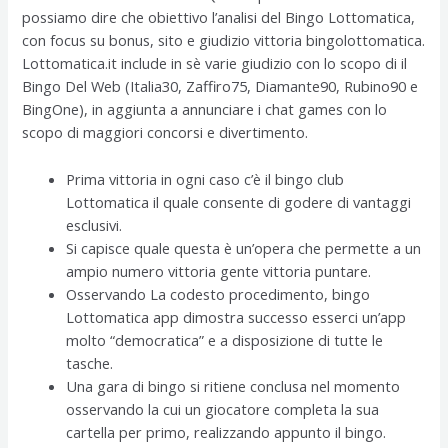
possiamo dire che obiettivo l’analisi del Bingo Lottomatica,
con focus su bonus, sito e giudizio vittoria bingolottomatica.
Lottomatica.it include in sè varie giudizio con lo scopo di il
Bingo Del Web (Italia30, Zaffiro75, Diamante90, Rubino90 e
BingOne), in aggiunta a annunciare i chat games con lo
scopo di maggiori concorsi e divertimento.
Prima vittoria in ogni caso c’è il bingo club
Lottomatica il quale consente di godere di vantaggi
esclusivi.
Si capisce quale questa è un’opera che permette a un
ampio numero vittoria gente vittoria puntare.
Osservando La codesto procedimento, bingo
Lottomatica app dimostra successo esserci un’app
molto “democratica” e a disposizione di tutte le
tasche.
Una gara di bingo si ritiene conclusa nel momento
osservando la cui un giocatore completa la sua
cartella per primo, realizzando appunto il bingo.