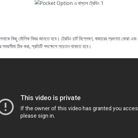
 কিছু মৌলিক বিষয় জানতে হবে। ট্রেডিং চার্ট বিশ্লেষণ, বাজারের প্রবণতা বোঝা এবং 
ং-এর সময়সীমা ঠিক করা, প্রতিটি পদক্ষেপে সচেতন থাকতে হবে।