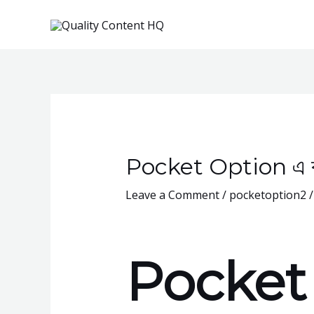
Skip
to
content
Pocket Option এ বাস্
Leave a Comment
/
pocketoption2
/
Pocket O