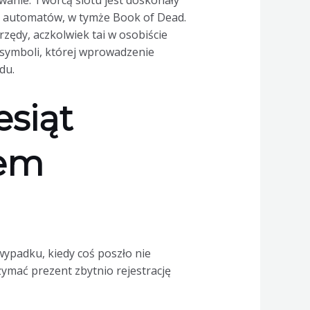
wanie. Twórcą slotu jest doskonały
h automatów, w tymże Book of Dead.
rzędy, aczkolwiek tai w osobiście
symboli, której wprowadzenie
du.
siąt
iem
ypadku, kiedy coś poszło nie
ymać prezent zbytnio rejestrację