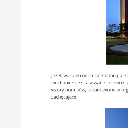
Jeżeli warunki odrzucić zostaną prz
mechanicznie skasowane i niemożli
wzory bonusów, ustanowione w regu
zachęcające.