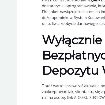
Play’n GO jest to automat
legalny 
dostarczyciel oprogramowania, któ
Fire Joker nawiązuje klimatem do im
dużo upominkow. System Kodowania
umożliwia zdobycie darmowego zakł
Wyłącznie 
Bezpłatny
Depozytu
Toteż warto sprawdzać aktualne bon
zaakceptować tak, skontaktuj się z
raz na osobę, link ADRESU SIECIOWEG