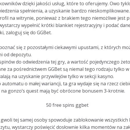
owników dzięki jakości usług, które to oferujemy. Owo tykl
wiedzenia spełnienia, a uzyskanie bardzo nieskomplikowane
rofil na witrynie, ponieważ z brakiem tego niemożliwe jest
starczy wypełnić krótki blankiet rejestracyjny i podać dan
ki, zaloguj się do GGBet.
apoznać się z pozostałymi ciekawymi upustami, z których mo
i od depozytu.
pinów do odwiedzenia tej gry, a wartość pojedynczego żeton
 za pośrednictwem GGBet są niemal tego rodzaju tylko w 
lają na uzyskanie przywilejów tylko w sekcji kasyno.
 automatu o małej wariancji, ta gra wydaje się na rzecz ciebi
 na gonzo’s quest mają być obrócone bonusem 3-krotnie.
 gwoli tej samej osoby spowoduje zablokowanie wszystkich 
zytu, wystarczy poświęcić dosłownie kilka momentów na za