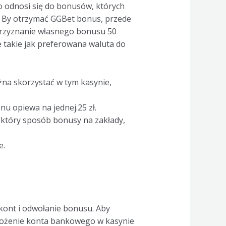
o odnosi się do bonusów, których
. By otrzymać GGBet bonus, przede
 przyznanie własnego bonusu 50
e takie jak preferowana waluta do
żna skorzystać w tym kasynie,
u opiewa na jednej.25 zł.
który sposób bonusy na zakłady,
e.
kont i odwołanie bonusu. Aby
łożenie konta bankowego w kasynie