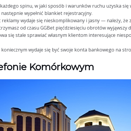
 każdego spinu, w jaki sposób i warunków ruchu uzyska się 
a następnie wypełnić blankiet rejestracyjny.
reklamy wydaje się nieskomplikowany i jasny — należy, że za
trzymasz od czasu GGBet pięćdziesięciu obrotów wyjąwszy d
 się stale sprawiać własnym klientom interesujące niespod
 koniecznym wydaje się być swoje konta bankowego na str
lefonie Komórkowym