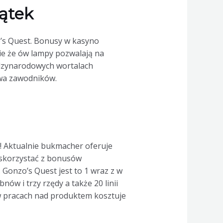
ątek
o’s Quest. Bonusy w kasyno
e że ów lampy pozwalają na
iędzynarodowych wortalach
twa zawodników.
ł! Aktualnie bukmacher oferuje
t skorzystać z bonusów
onzo’s Quest jest to 1 wraz z w
ów i trzy rzędy a także 20 linii
w pracach nad produktem kosztuje