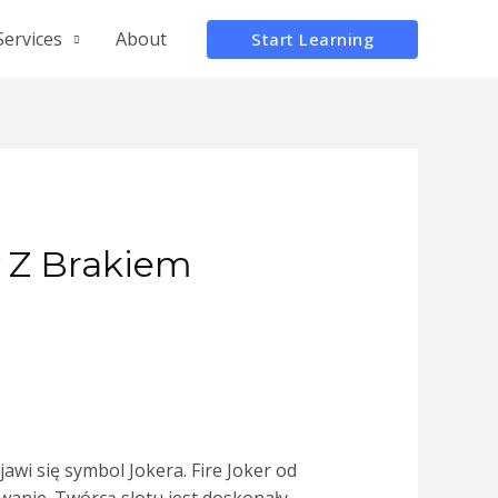
Services
About
Start Learning
 Z Brakiem
wi się symbol Jokera. Fire Joker od