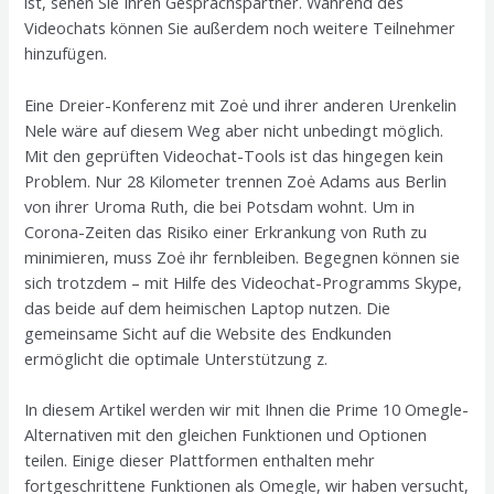
ist, sehen Sie Ihren Gesprächspartner. Während des
Videochats können Sie außerdem noch weitere Teilnehmer
hinzufügen.
Eine Dreier-Konferenz mit Zoė und ihrer anderen Urenkelin
Nele wäre auf diesem Weg aber nicht unbe­dingt möglich.
Mit den geprüften Video­chat-Tools ist das hingegen kein
Problem. Nur 28 Kilo­meter trennen Zoė Adams aus Berlin
von ihrer Uroma Ruth, die bei Potsdam wohnt. Um in
Corona-Zeiten das Risiko einer Erkrankung von Ruth zu
minimieren, muss Zoė ihr fern­bleiben. Begegnen können sie
sich trotzdem – mit Hilfe des Video­chat-Programms Skype,
das beide auf dem heimischen Laptop nutzen. Die
gemeinsame Sicht auf die Website des Endkunden
ermöglicht die optimale Unterstützung z.
In diesem Artikel werden wir mit Ihnen die Prime 10 Omegle-
Alternativen mit den gleichen Funktionen und Optionen
teilen. Einige dieser Plattformen enthalten mehr
fortgeschrittene Funktionen als Omegle, wir haben versucht,