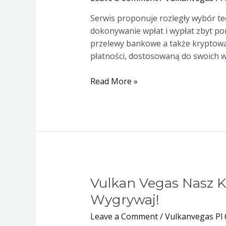
Serwis proponuje rozległy wybór te
dokonywanie wpłat i wypłat zbyt pom
przelewy bankowe a także kryptowal
płatności, dostosowaną do swoich 
Vulkan
Read More »
Vegas
Nasz
Kraj
Premia
5000
Pln
Plus
Vulkan Vegas Nasz K
Free
Spiny
Wygrywaj!
Graj
Leave a Comment
/
Vulkanvegas Pl 
I