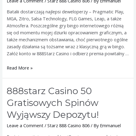
Leave a Comment
/
Starz 888 Casino 806
/ By
Emmanuel
Batalii dostarczają najlepsi deweloperzy – Pragmatic Play,
MGA, Zitro, Salsa Technology, FLG Games, Leap, a także
Atmosfera. Poszczególne gry bingo internetowego różnią
się od momentu mojej dziurki opracowaniem graficznym, a
także mechanizmem obstawiania, choć pierwotnego ogólne
zasady działania są tożsame wraz z klasyczną grą w bingo.
Załóż konto w 888Starz Casino i odbierz premia powitalny …
Zagraj
Read More »
W
Sloty
W
888starz Casino 50
Kasynie
Gratisowych Spinów
Online
W
Wyjąwszy Depozytu!
Polsce
Leave a Comment
/
Starz 888 Casino 806
/ By
Emmanuel