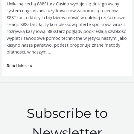
Unikalną cechą 888Starz Casino wydaje się zintegrowany
system nagradzania użytkowników za pomocą tokenów
888Tron, o których będziemy mówić w dalekiej części naszej
relacji. 888starz łączy kompleksową ofertę sportową wraz z
rozrywką kasynową. 888starz poglądy podkreślają szybkość
wypłat i zawodowe pomoc techniczne w języku naszym. Jako
kasyno nasze państwo, podest proponuje znane metody
płatności, w naszym …
O
Read More »
888starz:
Bukmacher
I
Kasyno
Internetowego
Wyjąwszy
Subscribe to
Tajemnic!
Newsletter