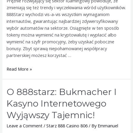
Prężnie rozwijający się sektor iGamingowy powoduje, że
zmieniają się też trendy i wyczekiwania wśród użytkowników.
888Starz wychodzi vis-a-vis wszystkim wymaganiom
internautów, gwarantując najbardziej zdywersyfikowany
wybór automatów na sektorze. Osiągnięte w ten sposób
tokeny można wymienić na kryptowalutę i wypłacić albo
wymienić na szyfr promocyjny, żeby uzyskać poboczne
bonusy. Zbyt sprawą niepohamowanej współpracy
partnerskiej możesz korzystać …
888starz
Read More »
Casino
50
Gratisowych
O 888starz: Bukmacher I
Spinów
Kasyno Internetowego
Wyjąwszy
Depozytu!
Wyjąwszy Tajemnic!
Leave a Comment
/
Starz 888 Casino 806
/ By
Emmanuel