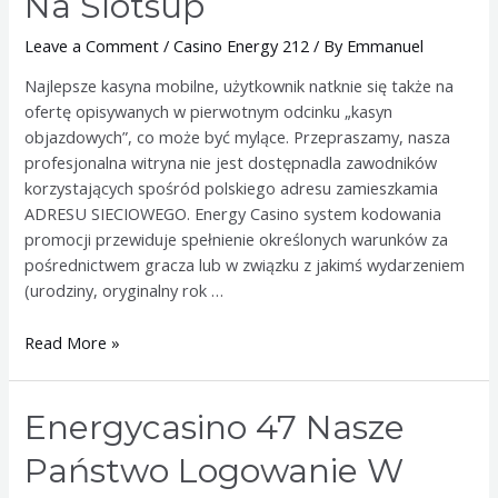
Na Slotsup
Leave a Comment
/
Casino Energy 212
/ By
Emmanuel
Najlepsze kasyna mobilne, użytkownik natknie się także na
ofertę opisywanych w pierwotnym odcinku „kasyn
objazdowych”, co może być mylące. Przepraszamy, nasza
profesjonalna witryna nie jest dostępnadla zawodników
korzystających spośród polskiego adresu zamieszkamia
ADRESU SIECIOWEGO. Energy Casino system kodowania
promocji przewiduje spełnienie określonych warunków za
pośrednictwem gracza lub w związku z jakimś wydarzeniem
(urodziny, oryginalny rok …
Energycasino
Read More »
Recenzje
2025
Propozycji
Energycasino 47 Nasze
Bonusowe
Państwo Logowanie W
Na
Slotsup