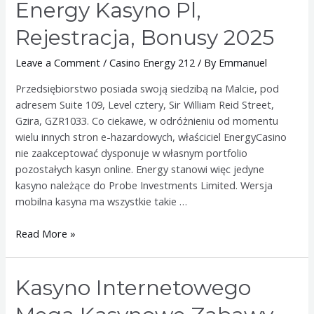
Energy Kasyno Pl,
Rejestracja, Bonusy 2025
Leave a Comment
/
Casino Energy 212
/ By
Emmanuel
Przedsiębiorstwo posiada swoją siedzibą na Malcie, pod
adresem Suite 109, Level cztery, Sir William Reid Street,
Gzira, GZR1033. Co ciekawe, w odróżnieniu od momentu
wielu innych stron e-hazardowych, właściciel EnergyCasino
nie zaakceptować dysponuje w własnym portfolio
pozostałych kasyn online. Energy stanowi więc jedyne
kasyno należące do Probe Investments Limited. Wersja
mobilna kasyna ma wszystkie takie …
Energycasino
Read More »
47
Nasze
Państwo
Kasyno Internetowego
Logowanie
W