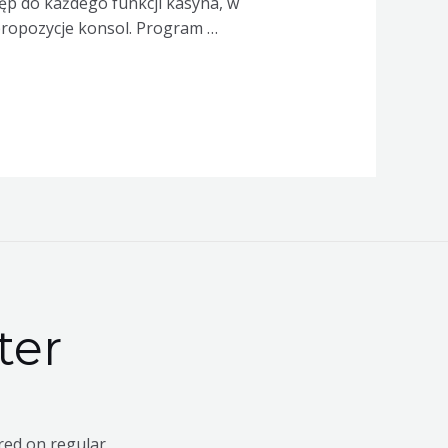
ęp do każdego funkcji kasyna, w
propozycje konsol. Program …
ter
ered on regular