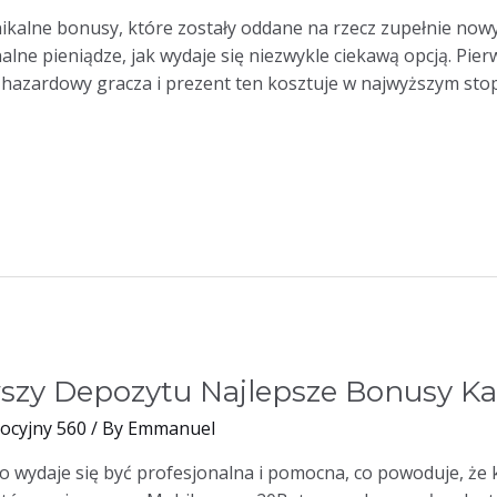
ikalne bonusy, które zostały oddane na rzecz zupełnie now
e pieniądze, jak wydaje się niezwykle ciekawą opcją. Pier
 hazardowy gracza i prezent ten kosztuje w najwyższym sto
szy Depozytu Najlepsze Bonusy K
ocyjny 560
/ By
Emmanuel
 wydaje się być profesjonalna i pomocna, co powoduje, że 