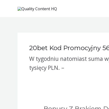
Skip
to
content
20bet Kod Promocyjny 5
W tygodniu natomiast suma wyp
tysięcy PLN. –
Bonusy Z Brakiem D