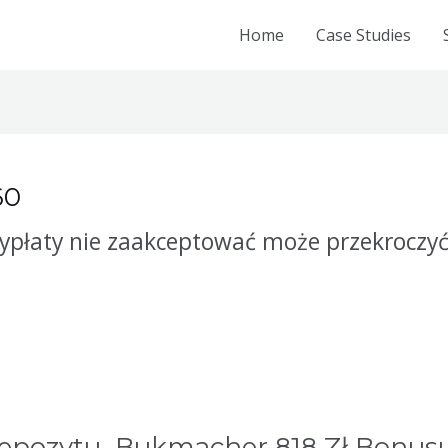
Home
Case Studies
60
łaty nie zaakceptować może przekroczyć 
epozytu ️ Bukmacher 818 Zł Bonus