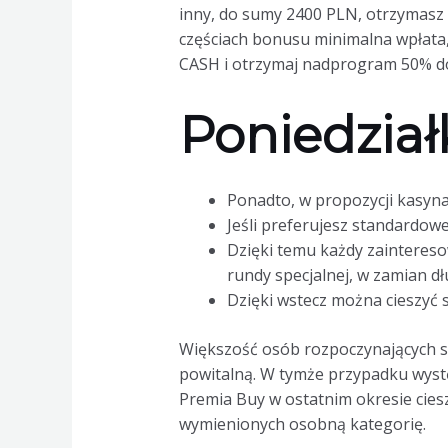
inny, do sumy 2400 PLN, otrzymasz
częściach bonusu minimalna wpłata,
CASH i otrzymaj nadprogram 50% do 
Poniedzia
Ponadto, w propozycji kasyn
Jeśli preferujesz standardow
Dzięki temu każdy zaintereso
rundy specjalnej, w zamian d
Dzięki wstecz można cieszyć
Większość osób rozpoczynających s
powitalną. W tymże przypadku wystę
Premia Buy w ostatnim okresie ciesz
wymienionych osobną kategorię.