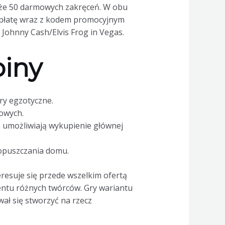
kże 50 darmowych zakręceń. W obu
 wpłatę wraz z kodem promocyjnym
Johnny Cash/Elvis Frog in Vegas.
iny
ry egzotyczne.
łowych.
e umożliwiają wykupienie głównej
 opuszczania domu.
esuje się przede wszelkim ofertą
entu różnych twórców. Gry wariantu
ał się stworzyć na rzecz