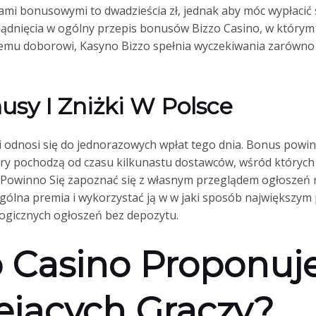
i bonusowymi to dwadzieścia zł, jednak aby móc wypłacić s
glądnięcia w ogólny przepis bonusów Bizzo Casino, w którym 
mu doborowi, Kasyno Bizzo spełnia wyczekiwania zarówno o
usy I Zniżki W Polsce
i odnosi się do jednorazowych wpłat tego dnia. Bonus powinn
ry pochodzą od czasu kilkunastu dostawców, wśród których o
). Powinno Się zapoznać się z własnym przeglądem ogłoszeń r
ególna premia i wykorzystać ją w w jaki sposób największym 
ogicznych ogłoszeń bez depozytu.
o Casino Proponuj
iejących Graczy?