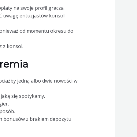
łaty na swoje profil gracza.
yć uwagę entuzjastów konsol
a, ponieważ od momentu okresu do
 z konsol.
Premia
ociażby jedną albo dwie nowości w
 jaką się spotykamy.
ier.
sposób.
ych bonusów z brakiem depozytu