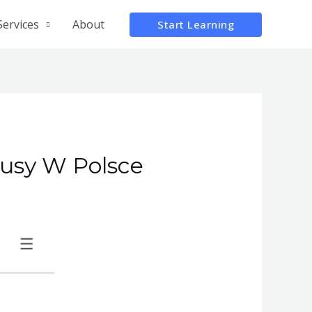
Services
About
Start Learning
nusy W Polsce