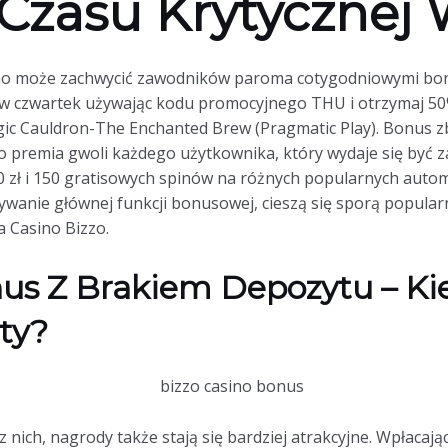
Czasu Krytycznej 
o może zachwycić zawodników paroma cotygodniowymi bonu
ać w czwartek używając kodu promocyjnego THU i otrzymaj 
ic Cauldron-The Enchanted Brew (Pragmatic Play). Bonus zb
o premia gwoli każdego użytkownika, który wydaje się być 
0 zł i 150 gratisowych spinów na różnych popularnych autom
wanie głównej funkcji bonusowej, cieszą się sporą popular
a Casino Bizzo.
nus Z Brakiem Depozytu – Ki
ty?
 nich, nagrody także stają się bardziej atrakcyjne. Wpłacaj