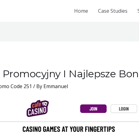
Home
Case Studies
 Promocyjny I Najlepsze Bo
romo Code 251
/ By
Emmanuel