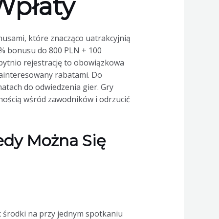
Wpłaty
sami, które znacząco uatrakcyjnią
50% bonusu do 800 PLN + 100
ytnio rejestrację to obowiązkowa
zainteresowany rabatami. Do
atach do odwiedzenia gier. Gry
nością wśród zawodników i odrzucić
edy Można Się
ąc środki na przy jednym spotkaniu