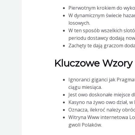
Pierwotnym krokiem do wykorz
W dynamicznym świecie hazar
losowych.
W ten sposób wszelkich slotów
periodu dostawcy dodają now
Zachęty te dają graczom dod
Kluczowe Wzory 
Ignoranci giganci jak Pragma
ciągu miesiąca.
Jest owo doskonałe miejsce dl
Kasyno na żywo owo dział, w k
Oznacza, ilekroć należy obró
Witryna Www internetowa Lok
gwoli Polaków.