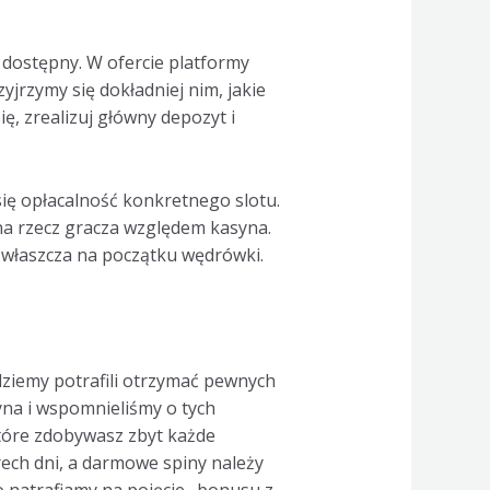
 dostępny. W ofercie platformy
yjrzymy się dokładniej nim, jakie
ę, zrealizuj główny depozyt i
ię opłacalność konkretnego slotu.
a rzecz gracza względem kasyna.
 zwłaszcza na początku wędrówki.
dziemy potrafili otrzymać pewnych
yna i wspomnieliśmy o tych
które zdobywasz zbyt każde
rech dni, a darmowe spiny należy
o natrafiamy na pojęcie „bonusu z