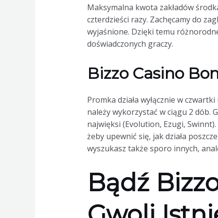
Maksymalna kwota zakładów środkam
czterdzieści razy. Zachęcamy do za
wyjaśnione. Dzięki temu różnorodne
doświadczonych graczy.
Bizzo Casino Bon
Promka działa wyłącznie w czwartki 
należy wykorzystać w ciągu 2 dób. G
najwięksi (Evolution, Ezugi, Swinnt
żeby upewnić się, jak działa poszcz
wyszukasz także sporo innych, anal
Bądź Bizz
Gwoli Istn