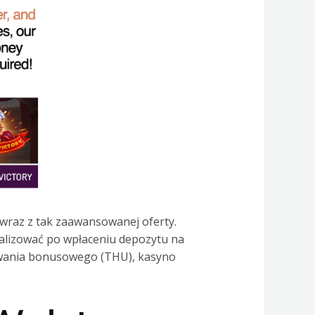
ć wraz z tak zaawansowanej oferty.
ealizować po wpłaceniu depozytu na
owania bonusowego (THU), kasyno