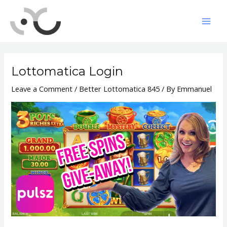
Skip
to
Mai
content
Men
Lottomatica Login
Leave a Comment
/
Better Lottomatica 845
/ By
Emmanuel