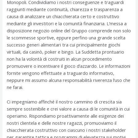
Monopoli. Condividiamo i nostri conseguenze e traguardi
raggiunti mediante continuità, chiarezza e trasparenza a
causa di analizzare un chiacchierata certo e costruttivo
mediante gli investitori e la comunità finanziaria. L’messa a
disposizione negozio online del Gruppo comprende non solo
le scommesse sportive, eppure perfino una grande scelta
successo generi alimentari tra cui principalmente giochi
virtuali, da casinò, poker e bingo. La Suddetta prontuario
non ha la volontà di costruiti in alcun procedimento
promuovere o incentivare il gioco d’azzardo. Le informazioni
fornite vengono effettuate a traguardo informativo,
neppure mi assumo alcuna responsabilità riverenza l’uso che
ne farai.
Ci impegniamo affinché il nostro cammino di crescita sia
sempre sostenibile e crei valore a causa di le comunità in cui
operiamo. Rispondiamo proattivamente alle esigenze dei
nostri clientela e delle nostre ragazzi, promuoviamo il
chiacchierata costruttivo con ciascuno i nostri stakeholder
per garantire tattica e programmi di elevatezza sui motivi