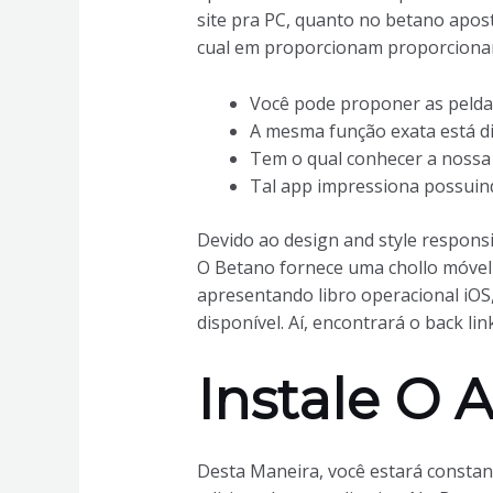
site pra PC, quanto no betano apost
cual em proporcionam proporcionar 
Você pode proponer as pelda
A mesma função exata está dis
Tem o qual conhecer a nossa 
Tal app impressiona possuind
Devido ao design and style responsi
O Betano fornece uma chollo móvel 
apresentando libro operacional iOS
disponível. Aí, encontrará o back li
Instale O 
Desta Maneira, você estará constan