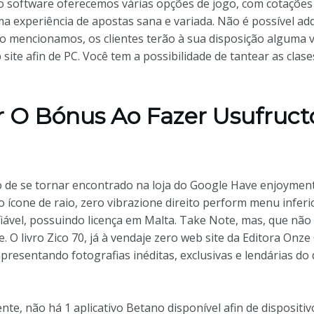
no software oferecemos várias opções de jogo, com cotações
experiência de apostas sana e variada. Não é possível adqu
o mencionamos, os clientes terão à sua disposição alguma
site afin de PC. Você tem a possibilidade de tantear as cl
 O Bónus Ao Fazer Usufruct
?o de se tornar encontrado na loja do Google Have enjoymen
no ícone de raio, zero vibrazione direito perform menu inferi
ável, possuindo licença em Malta. Take Note, mas, que não é
. O livro Zico 70, já à vendaje zero web site da Editora Onze
resentando fotografias inéditas, exclusivas e lendárias do 
mente, não há 1 aplicativo Betano disponível afin de dispositi