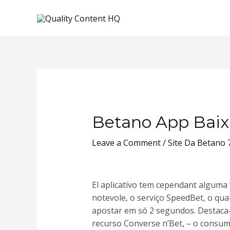
Skip
to
content
Betano App Baixa
Leave a Comment
/
Site Da Betano 
El aplicativo tem cependant algum
notevole, o serviço SpeedBet, o qual
apostar em só 2 segundos. Destac
recurso Converse n’Bet, – o consum