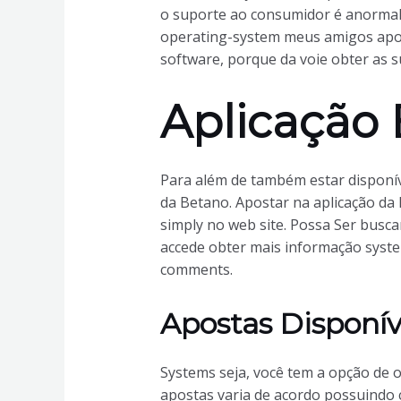
o suporte ao consumidor é anormal 
operating-system meus amigos apos
software, porque da voie obter as s
Aplicação 
Para além de também estar disponíve
da Betano. Apostar na aplicação da 
simply no web site. Possa Ser busca
accede obter mais informação system
comments.
Apostas Disponív
Systems seja, você tem a opção de o
apostas varia de acordo possuindo c