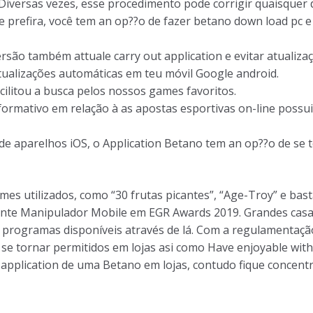
 Diversas vezes, esse procedimento pode corrigir quaisquer 
e prefira, você tem an op??o de fazer betano down load pc e
rsão também attuale carry out application e evitar atualiza
ualizações automáticas em teu móvil Google android.
litou a busca pelos nossos games favoritos.
informativo em relação à as apostas esportivas on-line poss
de aparelhos iOS, o Application Betano tem an op??o de se 
games utilizados, como “30 frutas picantes”, “Age-Troy” e ba
nte Manipulador Mobile em EGR Awards 2019. Grandes casas
rogramas disponíveis através de lá. Com a regulamentação
 se tornar permitidos em lojas asi como Have enjoyable wit
application de uma Betano em lojas, contudo fique concent