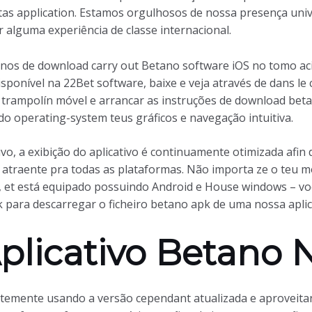
as application. Estamos orgulhosos de nossa presença unive
alguma experiência de classe internacional.
nos de download carry out Betano software iOS no tomo ac
ponível na 22Bet software, baixe e veja através de dans le 
trampolín móvel e arrancar as instruções de download beta
o operating-system teus gráficos e navegação intuitiva.
vo, a exibição do aplicativo é continuamente otimizada afin 
atraente pra todas as plataformas. Não importa ze o teu mo
, et está equipado possuindo Android e House windows – vo
nk para descarregar o ficheiro betano apk de uma nossa apli
Aplicativo Betano 
temente usando a versão cependant atualizada e aproveitand