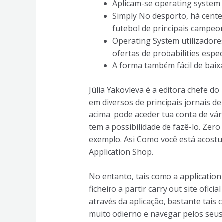
Aplicam-se operating system 
Simply No desporto, há centen
futebol de principais campeo
Operating System utilizador
ofertas de probabilities esp
A forma também fácil de baixa
Júlia Yakovleva é a editora chefe do
em diversos de principais jornais d
acima, pode aceder tua conta de vár
tem a possibilidade de fazê-lo. Ze
exemplo. Asi Como você está acostu
Application Shop.
No entanto, tais como a application
ficheiro a partir carry out site of
através da aplicação, bastante tais
muito odierno e navegar pelos seus