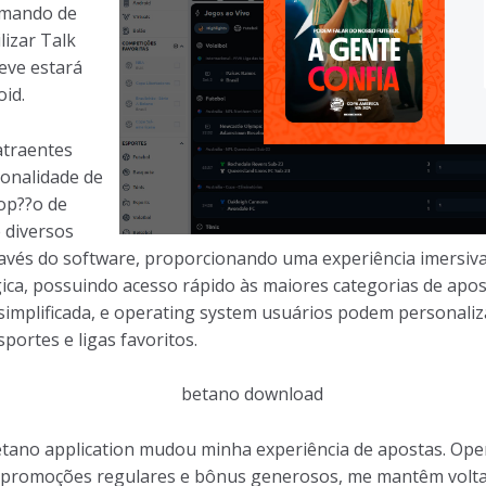
omando de
lizar Talk
eve estará
oid.
atraentes
ionalidade de
op??o de
e diversos
avés do software, proporcionando uma experiência imersiv
ca, possuindo acesso rápido às maiores categorias de apos
 simplificada, e operating system usuários podem personaliz
portes e ligas favoritos.
tano application mudou minha experiência de apostas. Op
 promoções regulares e bônus generosos, me mantêm voltan