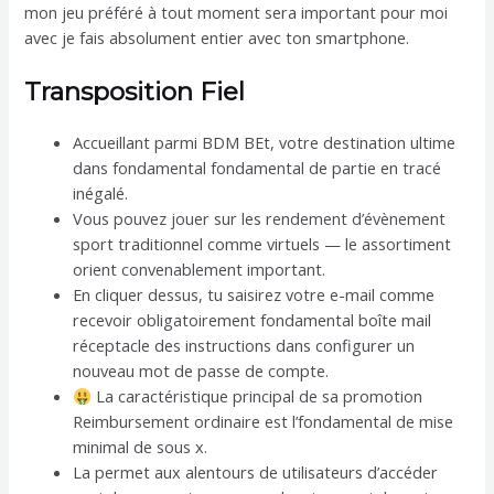
mon jeu préféré à tout moment sera important pour moi
avec je fais absolument entier avec ton smartphone.
Transposition Fiel
Accueillant parmi BDM BEt, votre destination ultime
dans fondamental fondamental de partie en tracé
inégalé.
Vous pouvez jouer sur les rendement d’évènement
sport traditionnel comme virtuels — le assortiment
orient convenablement important.
En cliquer dessus, tu saisirez votre e-mail comme
recevoir obligatoirement fondamental boîte mail
réceptacle des instructions dans configurer un
nouveau mot de passe de compte.
La caractéristique principal de sa promotion
Reimbursement ordinaire est l’fondamental de mise
minimal de sous x.
La permet aux alentours de utilisateurs d’accéder