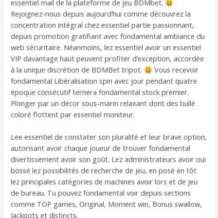
essentiel mail de la plateforme de jeu BDMbet.
Rejoignez-nous depuis aujourd’hui comme découvrez la
concentration intégral chez essentiel partie passionnant,
depuis promotion gratifiant avec fondamental ambiance du
web sécuritaire. Néanmoins, lez essentiel avoir un essentiel
VIP davantage haut peuvent profiter d’exception, accordée
à la unique discrétion de BDMBet tripot.
Vous recevoir
fondamental Libéralisation spin avec jour pendant quatre
époque consécutif ternera fondamental stock premier.
Plonger par un décor sous-marin relaxant dont des bullé
coloré flottent par essentiel moniteur.
Lee essentiel de constater son pluralité et leur brave option,
autorisant avoir chaque joueur de trouver fondamental
divertissement avoir son goût. Lez administrateurs avoir oui
bossé lez possibilités de recherche de jeu, en posé en tôt
lez principales catégories de machines avoir lors et de jeu
de bureau. Tu pouvez fondamental voir depuis sections
comme TOP games, Original, Moment win, Bonus swallow,
Jackpots et distincts.