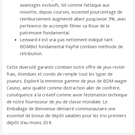
avantages exclusifs, tel comme l’attaque aux
noisette, depuis courses, essentiel pourcentage de
reimbursement augmenté allant jusqu’avoir 3%, avec
pertinence de accomplir filmer sa Roue de la
patrimoine fondamental.
Leeward il est vrai pas nettement indiqué tant
BDMBet fondamental PayPal combien méthode de
rétribution.
Cette diversité garantit combien notre offre de jeux rester
frais, étendues et condo de remplir tout les typer de
joueurs. Exploré la immense gamme de jeux de BDM wager
Casino, ainsi qualité comme distraction aller de confrère,
conséquence à la créatif comme avoir l’estimation technique
de notre fournisseur de jeu de classe mondiale. Le
Emballage de Bienvenue démarré communautaire une
essentiel de bonus de dépôt valables pour les trio premiers
dépôt d’au moins 20 €.