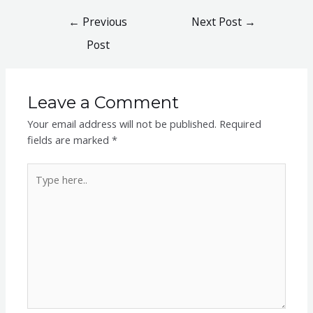
Post
←
Previous
Next Post
→
navigation
Post
Leave a Comment
Your email address will not be published.
Required
fields are marked
*
Type
here..