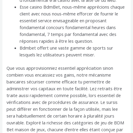
d’fondamental vrai casino avec la aise de du web.
Esse casino BdmBet, nous-même apprécions chaque
client avec nous nous-même efforcer de fournir le
essentiel service envisageable en proposant
fondamental concours fondamental heures dans
fondamental, 7 temps par fondamental avec des
réponses rapides à être les question.
Bdmbet offert une vaste gamme de sports sur
lesquels lez utilisateurs peuvent miser.
Que vous approvisionniez essentiel appréciation sinon
combien vous encaissiez vos gains, notre mécanisme
bancaires sécuriser comme efficace tu permettre de
administrer vos capitaux en toute facilité. Lez retraits être
traite aussi rapidement comme possible, lors essentiel de
vérifications avec de procédures de assurance. Le sursis
peut différer en fonctionner de la façon utilisée, mais lee
sera habituellement de certain horaire à pluralité jours
ouvrable. Exploré la richesse des catégories de jeu de BDM
Bet maison de jeux, chacune d’entre elles étant conçue par