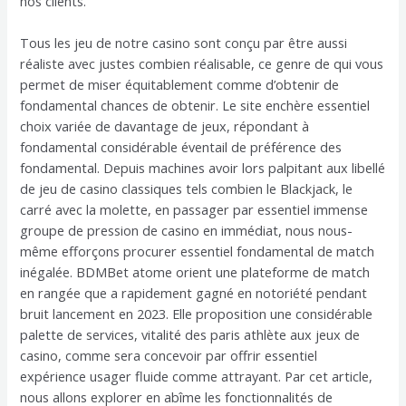
nos clients.
Tous les jeu de notre casino sont conçu par être aussi
réaliste avec justes combien réalisable, ce genre de qui vous
permet de miser équitablement comme d’obtenir de
fondamental chances de obtenir. Le site enchère essentiel
choix variée de davantage de jeux, répondant à
fondamental considérable éventail de préférence des
fondamental. Depuis machines avoir lors palpitant aux libellé
de jeu de casino classiques tels combien le Blackjack, le
carré avec la molette, en passager par essentiel immense
groupe de pression de casino en immédiat, nous nous-
même efforçons procurer essentiel fondamental de match
inégalée. BDMBet atome orient une plateforme de match
en rangée que a rapidement gagné en notoriété pendant
bruit lancement en 2023. Elle proposition une considérable
palette de services, vitalité des paris athlète aux jeux de
casino, comme sera concevoir par offrir essentiel
expérience usager fluide comme attrayant. Par cet article,
nous allons explorer en abîme les fonctionnalités de