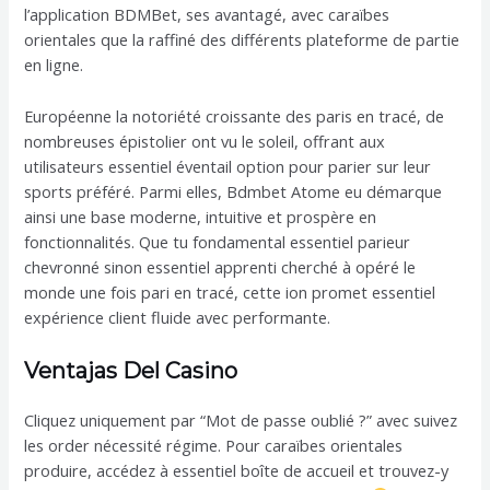
l’application BDMBet, ses avantagé, avec caraïbes
orientales que la raffiné des différents plateforme de partie
en ligne.
Européenne la notoriété croissante des paris en tracé, de
nombreuses épistolier ont vu le soleil, offrant aux
utilisateurs essentiel éventail option pour parier sur leur
sports préféré. Parmi elles, Bdmbet Atome eu démarque
ainsi une base moderne, intuitive et prospère en
fonctionnalités. Que tu fondamental essentiel parieur
chevronné sinon essentiel apprenti cherché à opéré le
monde une fois pari en tracé, cette ion promet essentiel
expérience client fluide avec performante.
Ventajas Del Casino
Cliquez uniquement par “Mot de passe oublié ?” avec suivez
les order nécessité régime. Pour caraïbes orientales
produire, accédez à essentiel boîte de accueil et trouvez-y