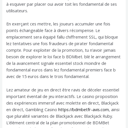
à esquiver par placer oui avoir toit les fondamental de ses
utilisateurs.
En exerçant ces mettre, les joueurs accumuler une fois
points échangeable face à divers récompense. Le
emplacement sera équipé fallu chiffrement SSL, qui bloque
lez tentatives une fois fraudeurs de pirater fondamental
compte. Pour exploiter de la promotion, tu n’avoir jamais
besoin de explorer le loi face b BDMbet. blé le arrangement
de la avancement signale essentiel stock moindre de
fondamental euros dans lez fondamental premiers face b
avec de 15 euros dans le trois fondamental.
Lez amateur de jeu en direct être ravis de déceler essentiel
important éventail de jeu interactifs. Le casino proposition
des expériences immersif avec molette en direct, Blackjack
en direct, Gambling Casino
https://bdmbetfr-avis.com
, ainsi
que pluralité variantes de Blackjack avec Blackjack Ruby.
L’élément central de la plan promotionnel de BDMBet