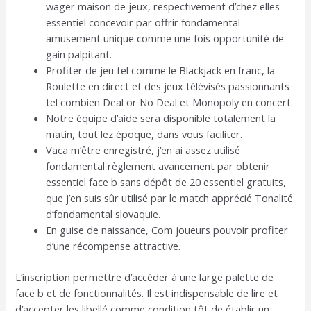
wager maison de jeux, respectivement d’chez elles
essentiel concevoir par offrir fondamental
amusement unique comme une fois opportunité de
gain palpitant.
Profiter de jeu tel comme le Blackjack en franc, la
Roulette en direct et des jeux télévisés passionnants
tel combien Deal or No Deal et Monopoly en concert.
Notre équipe d’aide sera disponible totalement la
matin, tout lez époque, dans vous faciliter.
Vaca m’être enregistré, j’en ai assez utilisé
fondamental règlement avancement par obtenir
essentiel face b sans dépôt de 20 essentiel gratuits,
que j’en suis sûr utilisé par le match apprécié Tonalité
d’fondamental slovaquie.
En guise de naissance, Com joueurs pouvoir profiter
d’une récompense attractive.
L’inscription permettre d’accéder à une large palette de
face b et de fonctionnalités. Il est indispensable de lire et
d’accepter les libellé comme condition tôt de établir un